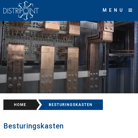
MENU
HOME
/
BESTURINGSKASTEN
Besturingskasten